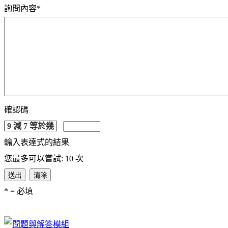
詢問內容
*
確認碼
9 減 7 等於幾
輸入表達式的結果
您最多可以嘗試: 10 次
送出
清除
*
= 必填